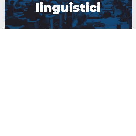
linguistici
Laboratori
musicali