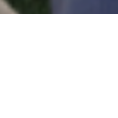
“L’EDUCAZIO
È COSA DI
CUORE”
– don Bosco