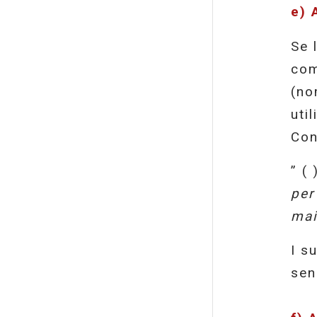
e)
Se 
com
(no
uti
Con
” (
per
mai
I s
sen