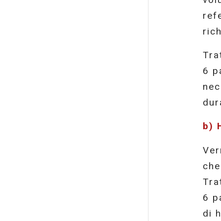
ref
ric
Tra
6 p
nec
dur
b) 
Ver
che
Tra
6 p
di 