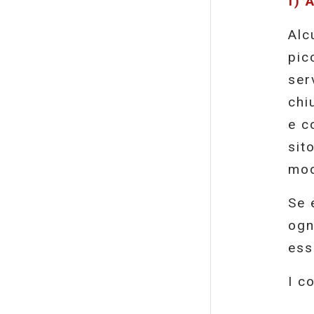
f) 
Alc
pic
ser
chi
e c
sit
mod
Se 
ogn
ess
I c