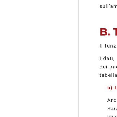
sull’a
B. 
Il fun
I dati,
dei pa
tabella
a) 
Arc
Sar
vol