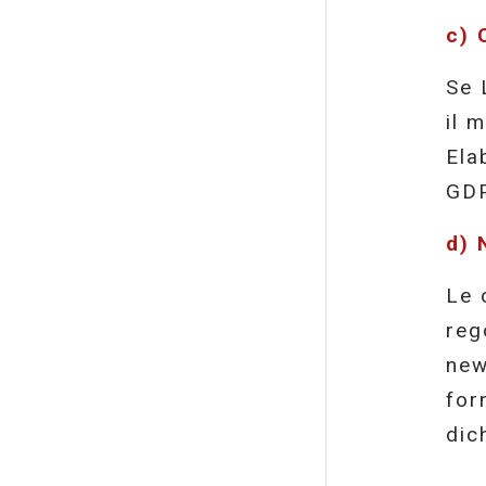
c) 
Se 
il 
Ela
GDP
d)
Le 
reg
new
for
dic