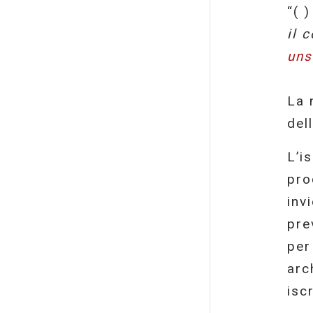
“( 
il 
uns
La 
del
L’i
pro
inv
pre
per
arc
isc