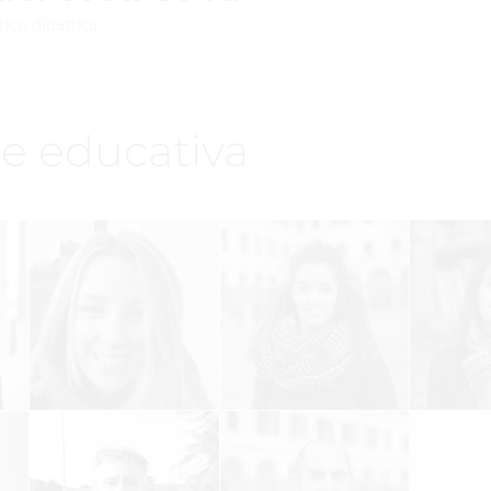
ice didattica
e educativa
ti
Bonino
Bravo
Da
ta
Silvia
Linda
E
a
Riley
Volpe