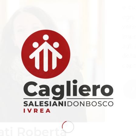
e cu
ogni
vers
impe
agli
dell
capo
ati Roberta