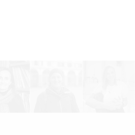
nni
Mancuso
Nardi
mma
Valentina
Ludovi