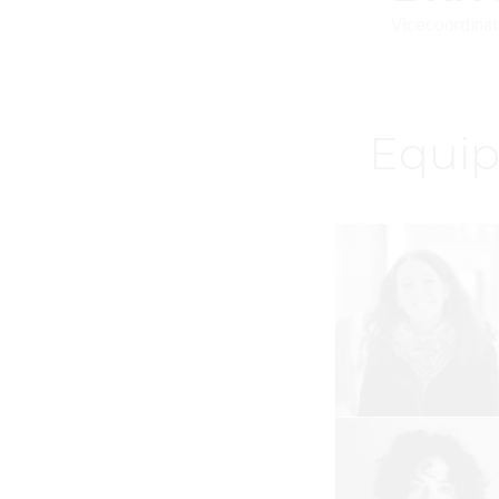
Vicecoordinatr
Equip
Biava
Rober
Pezz